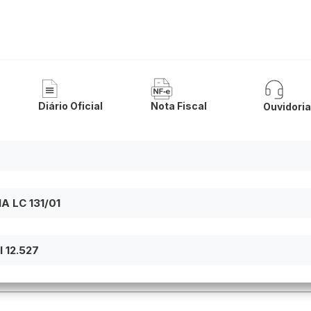
 de Licínio de Almeida
Diário Oficial
Nota Fiscal
Ouvidori
 LC 131/01
 12.527