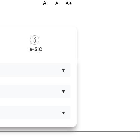
A-
A
A+
a
e-SIC
▼
▼
▼