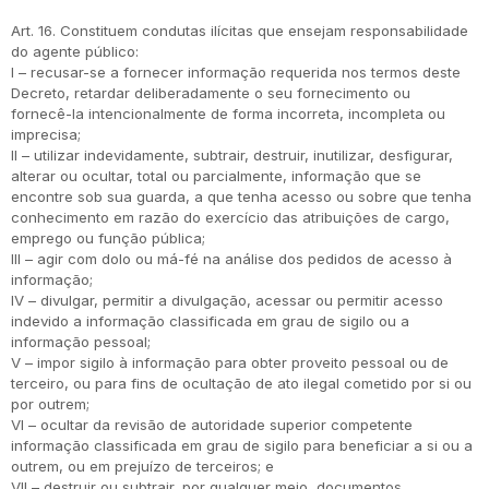
Art. 16. Constituem condutas ilícitas que ensejam responsabilidade
do agente público:
I – recusar-se a fornecer informação requerida nos termos deste
Decreto, retardar deliberadamente o seu fornecimento ou
fornecê-la intencionalmente de forma incorreta, incompleta ou
imprecisa;
II – utilizar indevidamente, subtrair, destruir, inutilizar, desfigurar,
alterar ou ocultar, total ou parcialmente, informação que se
encontre sob sua guarda, a que tenha acesso ou sobre que tenha
conhecimento em razão do exercício das atribuições de cargo,
emprego ou função pública;
III – agir com dolo ou má-fé na análise dos pedidos de acesso à
informação;
IV – divulgar, permitir a divulgação, acessar ou permitir acesso
indevido a informação classificada em grau de sigilo ou a
informação pessoal;
V – impor sigilo à informação para obter proveito pessoal ou de
terceiro, ou para fins de ocultação de ato ilegal cometido por si ou
por outrem;
VI – ocultar da revisão de autoridade superior competente
informação classificada em grau de sigilo para beneficiar a si ou a
outrem, ou em prejuízo de terceiros; e
VII – destruir ou subtrair, por qualquer meio, documentos