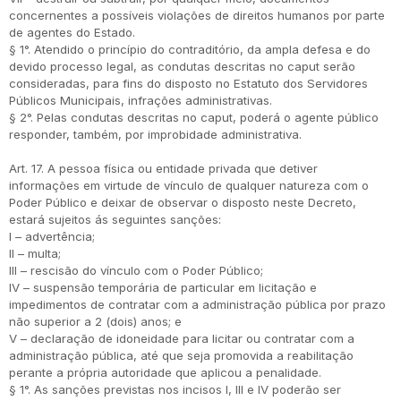
concernentes a possíveis violações de direitos humanos por parte
de agentes do Estado.
§ 1°. Atendido o princípio do contraditório, da ampla defesa e do
devido processo legal, as condutas descritas no caput serão
consideradas, para fins do disposto no Estatuto dos Servidores
Públicos Municipais, infrações administrativas.
§ 2°. Pelas condutas descritas no caput, poderá o agente público
responder, também, por improbidade administrativa.
Art. 17. A pessoa física ou entidade privada que detiver
informações em virtude de vínculo de qualquer natureza com o
Poder Público e deixar de observar o disposto neste Decreto,
estará sujeitos ás seguintes sanções:
I – advertência;
II – multa;
III – rescisão do vínculo com o Poder Público;
IV – suspensão temporária de particular em licitação e
impedimentos de contratar com a administração pública por prazo
não superior a 2 (dois) anos; e
V – declaração de idoneidade para licitar ou contratar com a
administração pública, até que seja promovida a reabilitação
perante a própria autoridade que aplicou a penalidade.
§ 1°. As sanções previstas nos incisos I, III e IV poderão ser