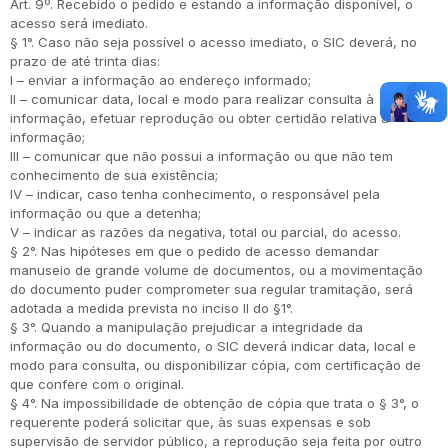
Art. 9º. Recebido o pedido e estando a informação disponível, o
acesso será imediato.
§ 1°. Caso não seja possível o acesso imediato, o SIC deverá, no
prazo de até trinta dias:
I – enviar a informação ao endereço informado;
II – comunicar data, local e modo para realizar consulta à
informação, efetuar reprodução ou obter certidão relativa à
informação;
III – comunicar que não possui a informação ou que não tem
conhecimento de sua existência;
IV – indicar, caso tenha conhecimento, o responsável pela
informação ou que a detenha;
V – indicar as razões da negativa, total ou parcial, do acesso.
§ 2°. Nas hipóteses em que o pedido de acesso demandar
manuseio de grande volume de documentos, ou a movimentação
do documento puder comprometer sua regular tramitação, será
adotada a medida prevista no inciso II do §1°.
§ 3°. Quando a manipulação prejudicar a integridade da
informação ou do documento, o SIC deverá indicar data, local e
modo para consulta, ou disponibilizar cópia, com certificação de
que confere com o original.
§ 4°. Na impossibilidade de obtenção de cópia que trata o § 3°, o
requerente poderá solicitar que, às suas expensas e sob
supervisão de servidor público, a reprodução seja feita por outro