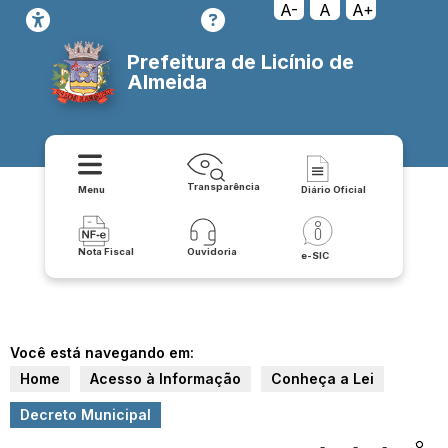
A-
A
A+
Prefeitura de Licínio de
Almeida
Transparência
Menu
Diário Oficial
Nota Fiscal
Ouvidoria
e-SIC
Você está navegando em:
Home
Acesso à Informação
Conheça a Lei
Decreto Municipal