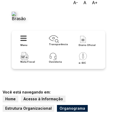
A-
A
A+
Prefeitura de Licínio de
Almeida
Transparência
Menu
Diário Oficial
Nota Fiscal
Ouvidoria
e-SIC
Você está navegando em:
Home
Acesso à Informação
Estrutura Organizacional
Organograma