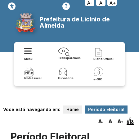
A-
A
A+
Prefeitura de Licínio de
Almeida
Transparência
Menu
Diário Oficial
Nota Fiscal
Ouvidoria
e-SIC
Você está navegando em:
Home
Periodo Eleitoral
Período Eleitoral