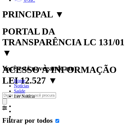
e-SIC
PRINCIPAL
▼
PORTAL DA
TRANSPARÊNCIA LC 131/01
▼
Você está navegando em:
ACESSO À INFORMAÇÃO
LEI 12.527
▼
Home
Notícias
Saúde
Ler Notícia
Filtrar por todos