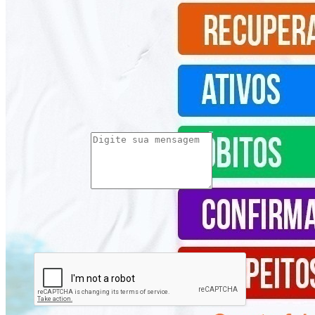
Fale conosco
Nome*
Telefone 1*
Telefone 2
E-mail*
Cidade/Estado
Assunto*
Mensagem*
*Campos obrigatórios
Ao iniciar um contato, você concorda com a
Política de
privacidade