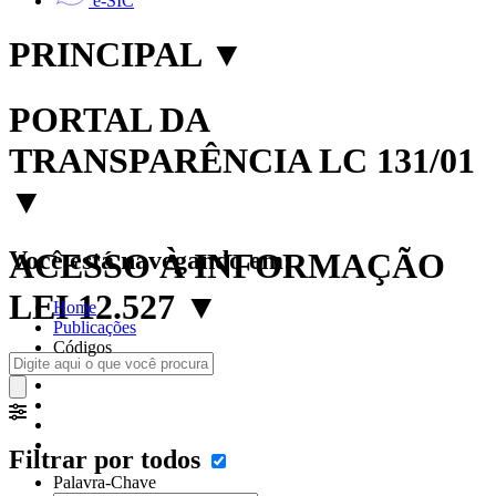
e-SIC
PRINCIPAL
▼
PORTAL DA
TRANSPARÊNCIA LC 131/01
▼
Você está navegando em:
ACESSO À INFORMAÇÃO
LEI 12.527
▼
Home
Publicações
Códigos
Filtrar por todos
Palavra-Chave