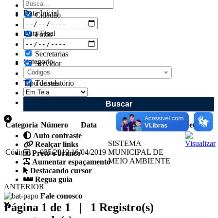
Acesso à Informação
Data Inicial
Cidadão
Empresas
Data Final
Fotos
Notícias
Secretarias
Categoria
Servidor
Códigos
Transparência
Tipo de relatório
Turistas
Videos
Áudios
Categoria
Número
Data
Objeto
Detalhes
Auto contraste
SISTEMA
Realçar links
Códigos
035/2019
16/04/2019
MUNICIPAL DE
Preto e branco
MEIO AMBIENTE
Aumentar espaçamento
Destacando cursor
Regua guia
ANTERIOR
Fale conosco
Página 1 de 1 | 1 Registro(s)