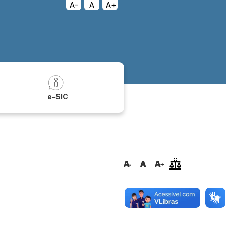
A-
A
A+
a
e-SIC