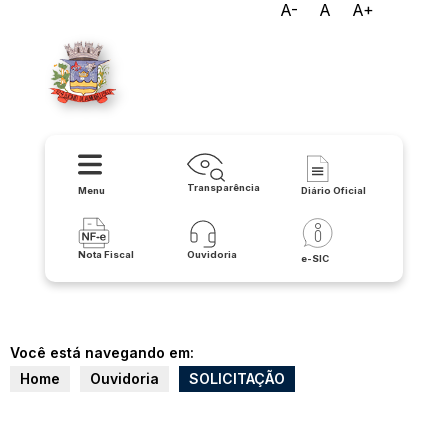
A-
A
A+
Prefeitura de Licínio de
Almeida
Transparência
Menu
Diário Oficial
Nota Fiscal
Ouvidoria
e-SIC
Você está navegando em:
Home
Ouvidoria
SOLICITAÇÃO