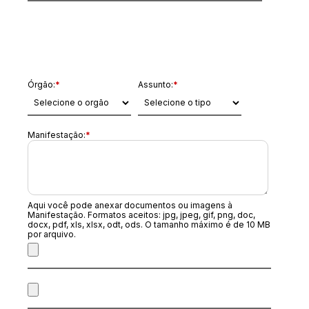
Dados da Manifestação
Órgão:
*
Assunto:
*
Manifestação:
*
Aqui você pode anexar documentos ou imagens à
Manifestação. Formatos aceitos: jpg, jpeg, gif, png, doc,
docx, pdf, xls, xlsx, odt, ods. O tamanho máximo é de 10 MB
por arquivo.