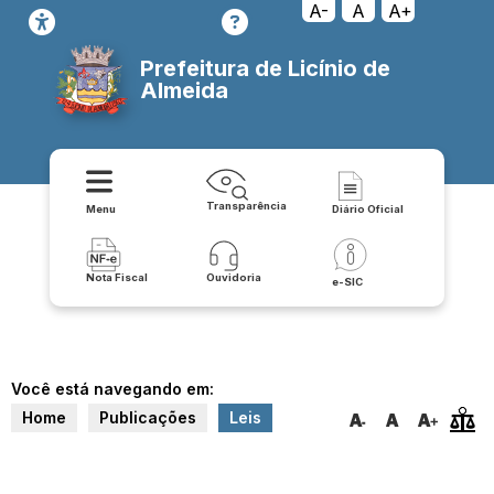
A-
A
A+
Prefeitura de Licínio de
Almeida
Transparência
Menu
Diário Oficial
Nota Fiscal
Ouvidoria
e-SIC
Você está navegando em:
Home
Publicações
Leis