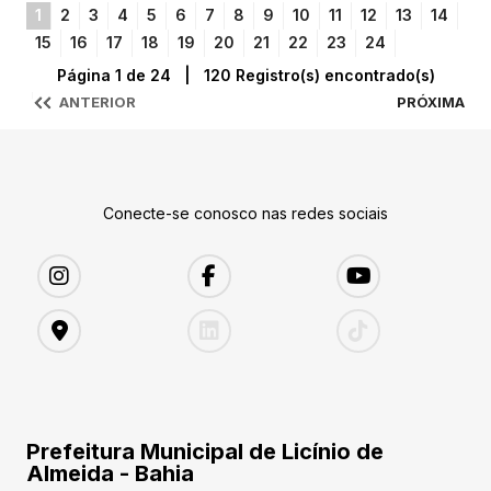
1
2
3
4
5
6
7
8
9
10
11
12
13
14
15
16
17
18
19
20
21
22
23
24
Página 1 de 24 | 120 Registro(s) encontrado(s)
ANTERIOR
PRÓXIMA
Conecte-se conosco nas redes sociais
Prefeitura Municipal de Licínio de
Almeida - Bahia