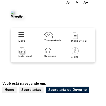
A-
A
A+
Prefeitura de Licínio de
Almeida
Transparência
Menu
Diário Oficial
Nota Fiscal
Ouvidoria
e-SIC
Você está navegando em:
Home
Secretarias
Secretaria de Governo