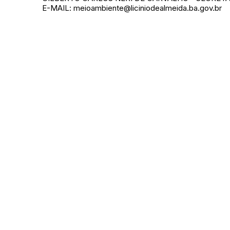
E-MAIL: meioambiente@liciniodealmeida.ba.gov.br