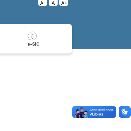
A-
A
A+
a
e-SIC