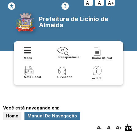
A-
A
A+
Prefeitura de Licínio de
Almeida
Transparência
Menu
Diário Oficial
Nota Fiscal
Ouvidoria
e-SIC
Você está navegando em:
Home
Manual De Navegação