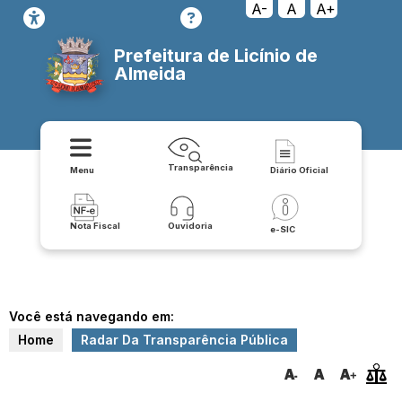
A-
A
A+
Prefeitura de Licínio de
Almeida
Transparência
Menu
Diário Oficial
Nota Fiscal
Ouvidoria
e-SIC
Você está navegando em:
Home
Radar Da Transparência Pública