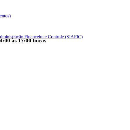
entos)
dministração Financeira e Controle (SIAFIC)
14:00 às 17:00 horas