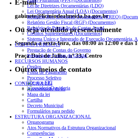
Plano Plurianual (PPA) (Documentos)
E-mail
Lei de Diretrizes Orçamentárias (LDO)
Lei Orçamentária Anual (LOA) (Documentos)
gabinete@liciniodealmeida.ba.gov.br
Relatório Res. Execução Orçamentária (RREO) (Docum
Relatório Gestão Fiscal (RGF) (Documentos)
Relatório de Prestação de Contas Anual
Ou seja atendido presencialmente
Créditos Suplementares (Documentos)
Sistema Único e Integrado de Execução Orçamentária, A
Segunda a sexta-feira, das 08:00 às 12:00 e das 
CONTAS PÚBLICAS
Prestação de Contas do Governo
Praça Dois de Julho, nº 33, Centro
Prestação de Contas da Gestão
RECURSOS HUMANOS
Órgãos
Outros meios de contato
Folha de Pagamento
Processo Seletivo
e-SIC
CONHEÇA A LEI
Ouvidoria
Apresentação da lei
Mapa da lei
Cartilha
Decreto Municipal
Formulários para pedido
ESTRUTURA ORGANIZACIONAL
Organograma
Atos Normativos da Estrutura Organizacional
Competências