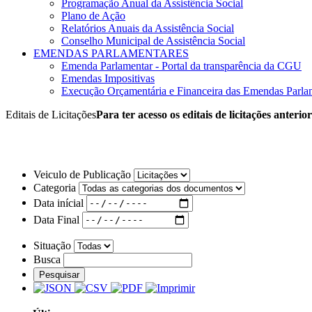
Programação Anual da Assistência Social
Plano de Ação
Relatórios Anuais da Assistência Social
Conselho Municipal de Assistência Social
EMENDAS PARLAMENTARES
Emenda Parlamentar - Portal da transparência da CGU
Emendas Impositivas
Execução Orçamentária e Financeira das Emendas Parla
Editais de Licitações
Para ter acesso os editais de licitações anterio
Veiculo de Publicação
Categoria
Data inícial
Data Final
Situação
Busca
Pesquisar