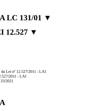
 LC 131/01
▼
 12.527
▼
2º, da Lei nº 12.527/2011 - LAI
12.527/2011 - LAI
.133/2021
IA