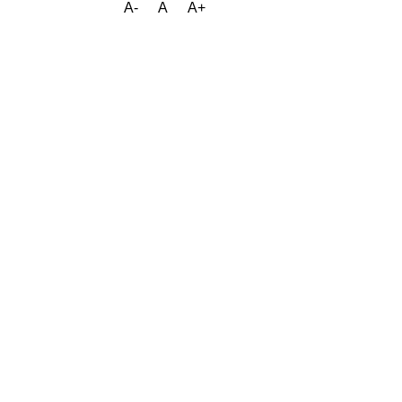
A-
A
A+