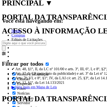
PRINCIPAL
▼
PORTAL DA TRANSPARÊNCIA
Você está navegando em:
ACESSO À INFORMAÇÃO LEI
Home
Compras
Editais de Licitações
Filtrar por todos
✔ Art. 48, §1º, II, da LC nº 101/00 e arts. 3º, III, 6º, I, e 8º, §
✔ Art. 37 da CF (princípio da publicidade) e art. 3º da Lei nº 
Acesso à Informação
✔ Arts. 7º, VI, e 8º, §1º, IV, da LAI c/c art. 25, §3º, da Lei 14
Cidadão
✔ Art. 12, §1º, da Lei 14.133/2021
Empresas
▶ Veja mais em Mapa de Leis
Fotos
Notícias
PORTAL DA TRANSPARÊNC
Secretarias
Servidor