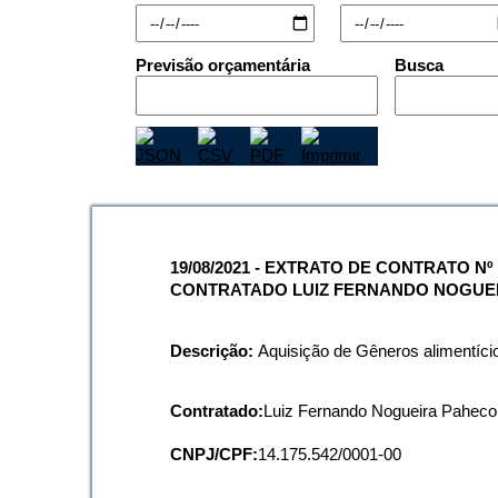
Nome*
Telefone 1*
Previsão orçamentária
Busca
Telefone 2
E-mail*
Cidade/Estado
Assunto*
Mensagem*
19/08/2021 - EXTRATO DE CONTRATO Nº 
*Campos obrigatórios
CONTRATADO LUIZ FERNANDO NOGUEI
Ao iniciar um contato, você concorda com a
Política de 
Descrição:
Aquisição de Gêneros alimentício
Contratado:
Luiz Fernando Nogueira Pahec
CNPJ/CPF:
14.175.542/0001-00
...Ou se preferir