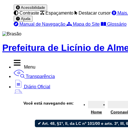
Acessibilidade
Contraste
Espaçamento
Destacar cursor
Mais.
Ajuda
Manual de Navegação
Mapa do Site
Glossário
Prefeitura de Licínio de Alm
Menu
Transparência
Diário Oficial
Nota Fiscal
Você está navegando em:
Ouvidoria
Home
Coronav
e-SIC
✔ Art. 48, §1º, II, da LC nº 101/00 e arts. 3º, III, 