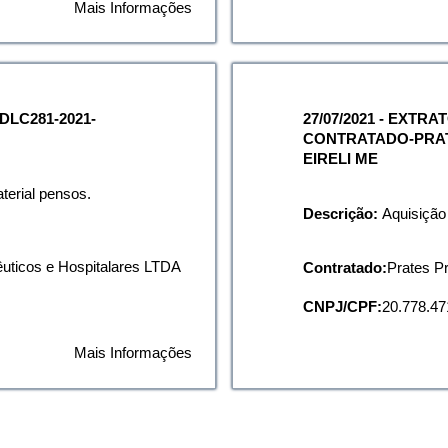
Mais Informações
DLC281-2021-
27/07/2021 - EXTR
CONTRATADO-PRA
EIRELI ME
terial pensos.
Descrição:
Aquisição
 das 14:00 às 17:00 horas
uticos e Hospitalares LTDA
Contratado:
Prates P
CNPJ/CPF:
20.778.47
Mais Informações