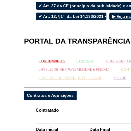
✔ Art. 37 da CF (princípio da publicidade) e art
✔ Art. 12, §1º, da Lei 14.133/2021
▶ Veja m
Filtrar por todos
Acesso à Informação
PORTAL DA TRANSPARÊNCIA
Cidadão
Empresas
Fotos
CORONAVÍRUS
COMPRAS
CONTRATAÇÕE
Notícias
Secretarias
LRF (LEI DE RESPONSABILIDADE FISCAL)
CONT
Servidor
LEI GERAL DE PROTEÇÃO DE DADOS
SAÚDE
Transparência
Turistas
Videos
Contratos e Aquisições
Áudios
Fale conosco
Contratado
Fale conosco
Data inícial
Data Final