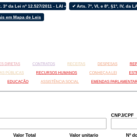
. 3º da Lei nº 12.527/2011 - LAI
✔ Arts. 7º, VI, e 8º, §1º, IV, da 
ais em Mapa de Leis
S DIRETAS
CONTRATOS
RECEITAS
DESPESAS
REP
AS PÚBLICAS
RECURSOS HUMANOS
CONHEÇA A LEI
EST
EDUCAÇÃO
ASSISTÊNCIA SOCIAL
EMENDAS PARLAMENTA
CNPJ/CPF
Valor Total
Valor unitario
Nº d