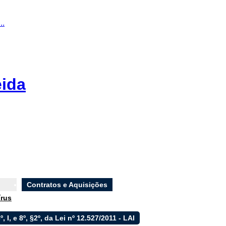
..
eida
Contratos e Aquisições
írus
6º, I, e 8º, §2º, da Lei nº 12.527/2011 - LAI