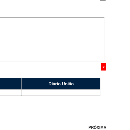
x
Diário União
PRÓXIMA