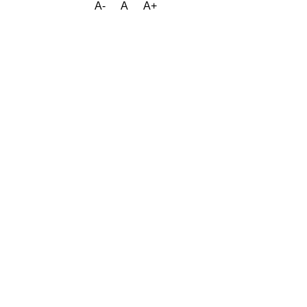
A-
A
A+