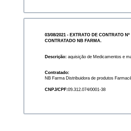
Ligue para nós
(77) 3463-2196
E-mail
03/08/2021 - EXTRATO DE CONTRATO Nº 
CONTRATADO NB FARMA.
gabinete@liciniodealmeida.ba.gov.br
Descrição:
aquisição de Medicamentos e ma
Ou seja atendido presencialmente
Contratado:
Segunda a sexta-feira, das 08:00 às 12:00 e
NB Farma Distribuidora de produtos Farmacê
Praça Dois de Julho, nº 33, Centro
CNPJ/CPF:
09.312.074/0001-38
Outros meios de contato
e-SIC
Ouvidoria