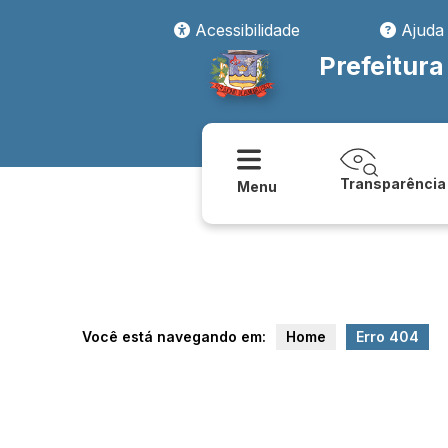
transparencia/orcamento/lei_de_diretrizes_orcamentarias_ldo_doc
Acessibilidade
Ajuda
Prefeitura
Transparência
Menu
Você está navegando em:
Home
Erro 404