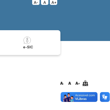
A-
A
A+
a
e-SIC