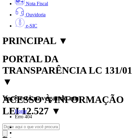
Nota Fiscal
Ouvidoria
e-SIC
PRINCIPAL
▼
PORTAL DA
TRANSPARÊNCIA LC 131/01
▼
Você está navegando em:
ACESSO À INFORMAÇÃO
LEI 12.527
▼
Home
Erro 404