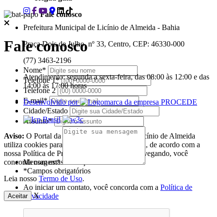
Fale conosco
Prefeitura Municipal de Licínio de Almeida - Bahia
Fale conosco
Praça Dois de Julho, nº 33, Centro, CEP: 46330-000
(77) 3463-2196
Nome*
Atendimento: segunda a sexta-feira, das 08:00 às 12:00 e das
Telefone 1*
14:00 às 17:00 horas
Telefone 2
E-mail*
Desenvolvido por
Cidade/Estado
Assunto*
Aviso:
O Portal da Prefeitura Municipal de Licínio de Almeida
utiliza cookies para melhorar a sua experiência, de acordo com a
nossa Política de Privacidade, ao continuar navegando, você
concorda com estas condições
Mensagem*
*Campos obrigatórios
Leia nosso
Termo de Uso
.
Ao iniciar um contato, você concorda com a
Política de
X
privacidade
Aceitar