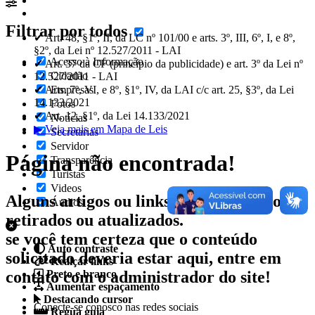
Filtrar por todos
✔ Art. 48, §1º, II, da LC nº 101/00 e arts. 3º, III, 6º, I, e 8º,
§2º, da Lei nº 12.527/2011 - LAI
Acesso à Informação
✔ Art. 37 da CF (princípio da publicidade) e art. 3º da Lei nº
Cidadão
12.527/2011 - LAI
✔ Arts. 7º, VI, e 8º, §1º, IV, da LAI c/c art. 25, §3º, da Lei
Empresas
14.133/2021
Fotos
✔ Art. 12, §1º, da Lei 14.133/2021
Notícias
▶ Veja mais em Mapa de Leis
Secretarias
Servidor
Página não encontrada!
Transparência
Turistas
Videos
Alguns artigos ou links podem ter sido
Áudios
retirados ou atualizados.
se você tem certeza que o conteúdo
Auto contraste
solicitado deveria estar aqui, entre em
Realçar links
contato com o administrador do site!
Preto e branco
Aumentar espaçamento
Destacando cursor
Conecte-se conosco nas redes sociais
Regua guia