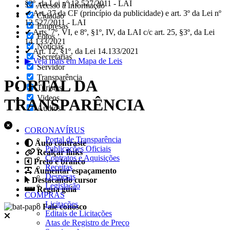
§2º, da Lei nº 12.527/2011 - LAI
Acesso à Informação
✔ Art. 37 da CF (princípio da publicidade) e art. 3º da Lei nº
Cidadão
12.527/2011 - LAI
Empresas
✔ Arts. 7º, VI, e 8º, §1º, IV, da LAI c/c art. 25, §3º, da Lei
Fotos
14.133/2021
Notícias
✔ Art. 12, §1º, da Lei 14.133/2021
Secretarias
▶ Veja mais em Mapa de Leis
Servidor
Transparência
PORTAL DA
Turistas
Videos
TRANSPARÊNCIA
Áudios
CORONAVÍRUS
Portal de Transparência
Auto contraste
Publicações Oficiais
Realçar links
Contratos e Aquisições
Preto e branco
Receitas
Aumentar espaçamento
Despesas
Destacando cursor
Legislação
Regua guia
COMPRAS
Licitações
Fale conosco
Editais de Licitações
Atas de Registro de Preço