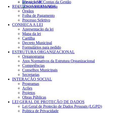
Prestação de Contas da Gestão
e-SIC
RECURSOS HUMANOS
Ouvidoria
Órgãos
Folha de Pagamento
Processo Seletivo
CONHEÇA A LEI
Apresentação da lei
Mapa da lei
Cartilha
Decreto Municipal
Formulários para pedido
ESTRUTURA ORGANIZACIONAL
Organograma
Atos Normativos da Estrutura Organizacional
Competências
Conselhos Municipais
Secretarias
INTERAÇÃO SOCIAL
Programas
Ações
Projetos
Obras Públicas
LEI GERAL DE PROTEÇÃO DE DADOS
Lei Geral de Proteção de Dados Pessoais (LGPD)
Politica de Privacidade