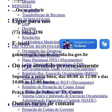
Desastre
REPASSES
...Ou se preferir
Convênios
Transferências de Recursos
ATOS NORMATIVOS
Ligue para nós
Leis
Decretos
(77) 3463-2196
Portarias
Resoluções
Lei Orgânica Municipal
E-mail
LRF (LEI DE RESPONSABILIDADE FISCAL)
Orçamento das Despesas
gabinete@liciniodealmeida.ba.gov.br
Orçamento das Receitas
Plano Plurianual (PPA) (Documentos)
Ou seja atendido presencialmente
Lei de Diretrizes Orçamentárias (LDO)
Lei Orçamentária Anual (LOA) (Documentos)
Relatório Res. Execução Orçamentária (RREO)
Segunda a sexta-feira, das 08:00 às 12:00 e das
(Documentos)
14:00 às 17:00 horas
Relatório Gestão Fiscal (RGF) (Documentos)
Relatório de Prestação de Contas Anual
Créditos Suplementares (Documentos)
Praça Dois de Julho, nº 33, Centro
Sistema Único e Integrado de Execução Orçamentária,
Administração Financeira e Controle (SIAFIC)
Outros meios de contato
CONTAS PÚBLICAS
Prestação de Contas do Governo