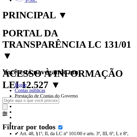
e-SIC
PRINCIPAL
▼
PORTAL DA
TRANSPARÊNCIA LC 131/01
▼
Você está navegando em:
ACESSO À INFORMAÇÃO
LEI 12.527
▼
Home
Contas públicas
Prestação de Contas do Governo
Filtrar por todos
✔ Art. 48, §1º, II, da LC nº 101/00 e arts. 3º, III, 6º, I, e 8º,