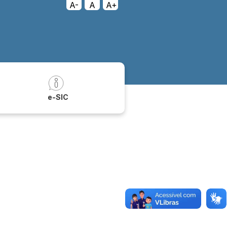
A-
A
A+
a
e-SIC