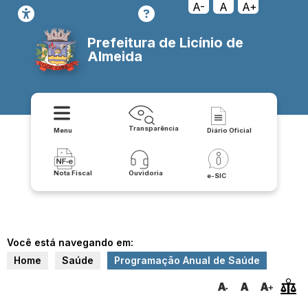
A-
A
A+
Prefeitura de Licínio de
Almeida
Transparência
Menu
Diário Oficial
Nota Fiscal
Ouvidoria
e-SIC
Você está navegando em:
Home
Saúde
Programação Anual de Saúde